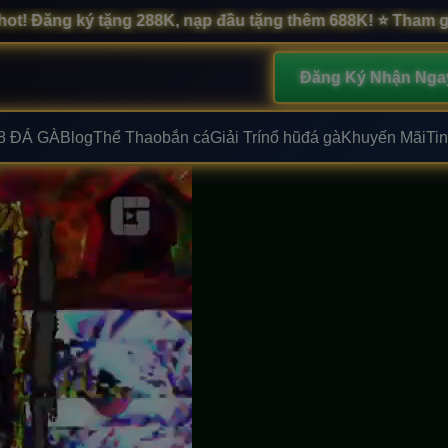
g 288K, nạp đầu tặng thêm 688K! ⭐ Tham gia ngay để nhận 
Đăng Ký Nhận Nga
8 ĐÁ GÀ
Blog
Thể Thao
bắn cá
Giải Trí
nổ hũ
đá gà
Khuyến Mãi
Ti