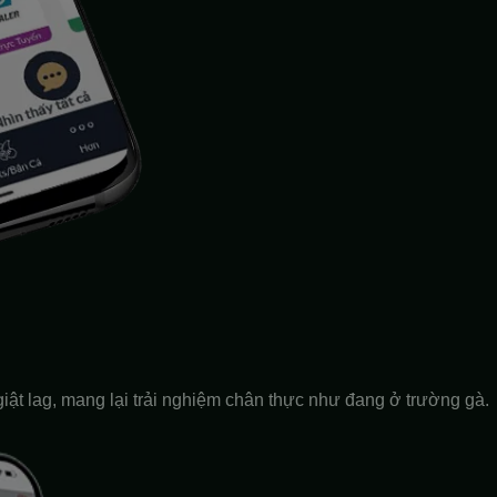
iật lag, mang lại trải nghiệm chân thực như đang ở trường gà.