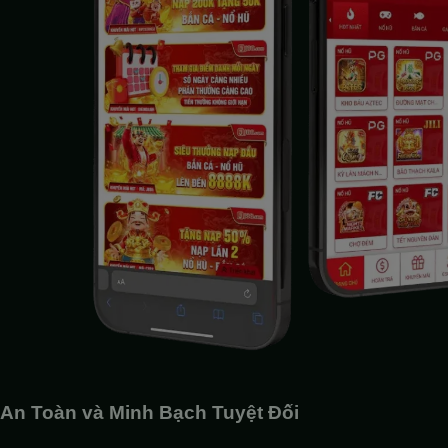
An Toàn và Minh Bạch Tuyệt Đối