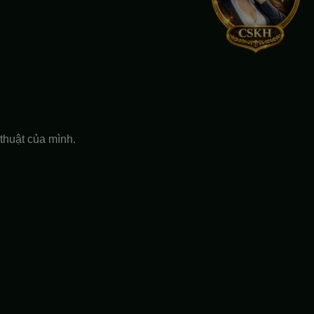
thuật của mình.