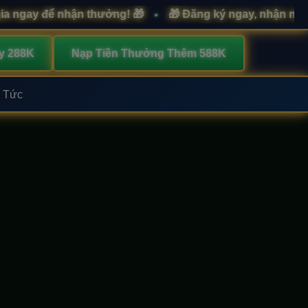
thưởng! 🎁
🎁 Đăng ký ngay, nhận ngay 350K! Ưu đãi có 
•
y 288K
Nạp Tiền Thưởng Thêm 588K
n Tức