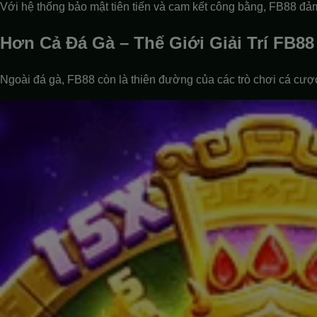
Với hệ thống bảo mật tiên tiến và cam kết công bằng, FB88 đảm
Hơn Cả Đá Gà – Thế Giới Giải Trí FB88
Ngoài đá gà, FB88 còn là thiên đường của các trò chơi cá cược