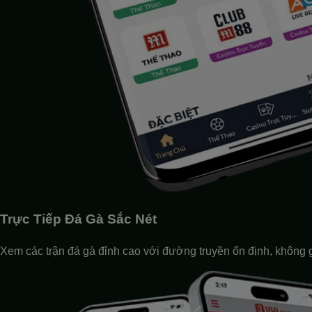
Trực Tiếp Đá Gà Sắc Nét
Xem các trận đá gà đỉnh cao với đường truyền ổn định, không g