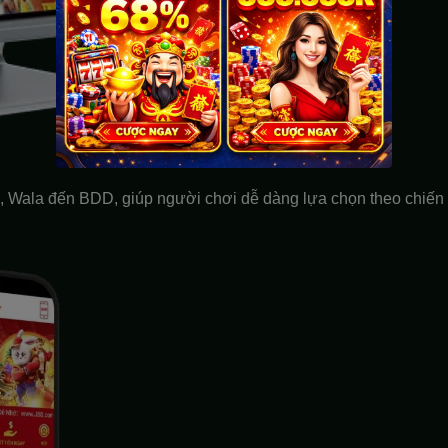
, Wala đến BDD, giúp người chơi dễ dàng lựa chọn theo chiến 