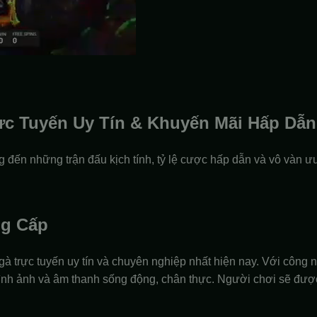
rực Tuyến Uy Tín & Khuyến Mãi Hấp Dẫn
g đến những trận đấu kịch tính, tỷ lệ cược hấp dẫn và vô vàn ư
ng Cấp
à trực tuyến uy tín và chuyên nghiệp nhất hiện nay. Với công 
ng hình ảnh và âm thanh sống động, chân thực. Người chơi sẽ đư