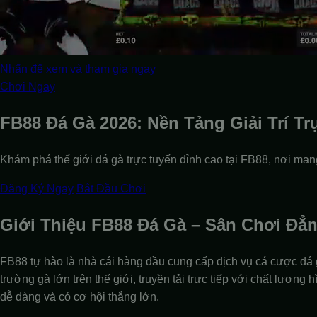
Nhấn để xem và tham gia ngay
Chơi Ngay
FB88 Đá Gà 2026: Nền Tảng Giải Trí T
Khám phá thế giới đá gà trực tuyến đỉnh cao tại FB88, nơi man
Đăng Ký Ngay
Bắt Đầu Chơi
Giới Thiệu FB88 Đá Gà – Sân Chơi Đẳ
FB88 tự hào là nhà cái hàng đầu cung cấp dịch vụ cá cược đá g
trường gà lớn trên thế giới, truyền tải trực tiếp với chất lượ
dễ dàng và có cơ hội thắng lớn.