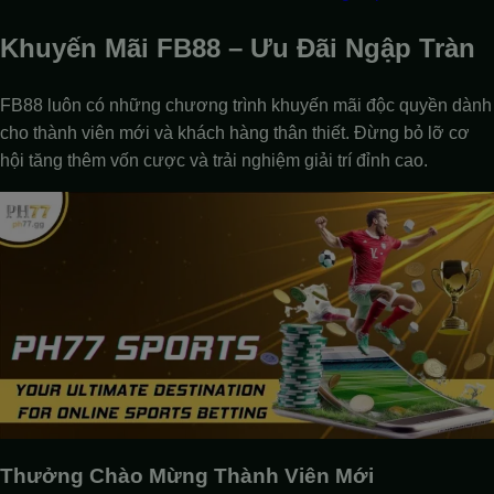
Khuyến Mãi FB88 – Ưu Đãi Ngập Tràn
FB88 luôn có những chương trình khuyến mãi độc quyền dành
cho thành viên mới và khách hàng thân thiết. Đừng bỏ lỡ cơ
hội tăng thêm vốn cược và trải nghiệm giải trí đỉnh cao.
Thưởng Chào Mừng Thành Viên Mới