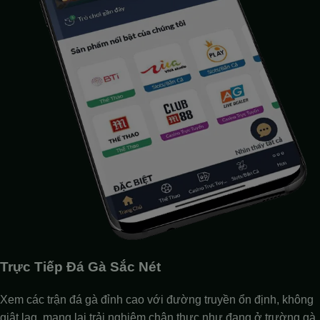
Trực Tiếp Đá Gà Sắc Nét
Xem các trận đá gà đỉnh cao với đường truyền ổn định, không
giật lag, mang lại trải nghiệm chân thực như đang ở trường gà.