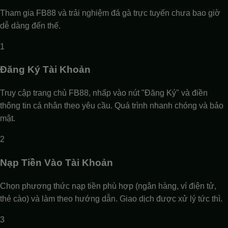
Tham gia FB88 và trải nghiệm đá gà trực tuyến chưa bao giờ
dễ dàng đến thế.
1
Đăng Ký Tài Khoản
Truy cập trang chủ FB88, nhấp vào nút "Đăng Ký" và điền
thông tin cá nhân theo yêu cầu. Quá trình nhanh chóng và bảo
mật.
2
Nạp Tiền Vào Tài Khoản
Chọn phương thức nạp tiền phù hợp (ngân hàng, ví điện tử,
thẻ cào) và làm theo hướng dẫn. Giao dịch được xử lý tức thì.
3