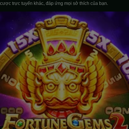
cược trực tuyến khác, đáp ứng mọi sở thích của bạn.