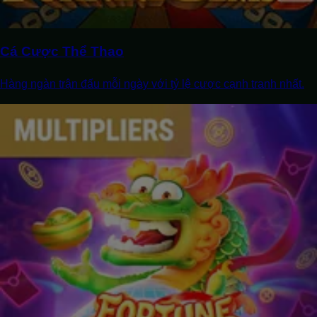
Cá Cược Thể Thao
Hàng ngàn trận đấu mỗi ngày với tỷ lệ cược cạnh tranh nhất.