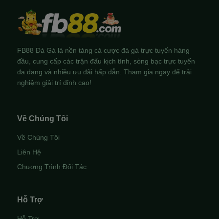
FB88 Đá Gà là nền tảng cá cược đá gà trực tuyến hàng
đầu, cung cấp các trận đấu kịch tính, sòng bạc trực tuyến
đa dạng và nhiều ưu đãi hấp dẫn. Tham gia ngay để trải
nghiệm giải trí đỉnh cao!
Về Chúng Tôi
Về Chúng Tôi
Liên Hệ
Chương Trình Đối Tác
Hỗ Trợ
Hỗ Trợ