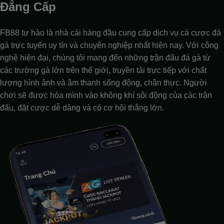
Đẳng Cấp
FB88 tự hào là nhà cái hàng đầu cung cấp dịch vụ cá cược đá
gà trực tuyến uy tín và chuyên nghiệp nhất hiện nay. Với công
nghệ hiện đại, chúng tôi mang đến những trận đấu đá gà từ
các trường gà lớn trên thế giới, truyền tải trực tiếp với chất
lượng hình ảnh và âm thanh sống động, chân thực. Người
chơi sẽ được hòa mình vào không khí sôi động của các trận
đấu, đặt cược dễ dàng và có cơ hội thắng lớn.