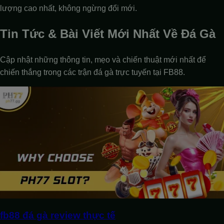
lượng cao nhất, không ngừng đổi mới.
Tin Tức & Bài Viết Mới Nhất Về Đá Gà
Cập nhật những thông tin, mẹo và chiến thuật mới nhất để
chiến thắng trong các trận đá gà trực tuyến tại FB88.
fb88 đá gà review thực tế