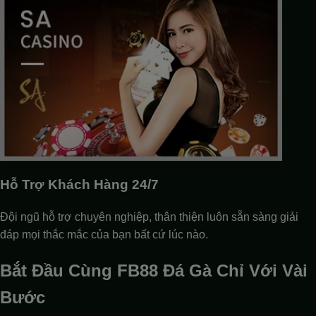
Hỗ Trợ Khách Hàng 24/7
Đội ngũ hỗ trợ chuyên nghiệp, thân thiện luôn sẵn sàng giải
đáp mọi thắc mắc của bạn bất cứ lúc nào.
Bắt Đầu Cùng FB88 Đá Gà Chỉ Với Vài
Bước