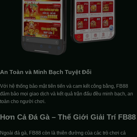
An Toàn và Minh Bạch Tuyệt Đối
Với hệ thống bảo mật tiên tiến và cam kết công bằng, FB88
đảm bảo mọi giao dịch và kết quả trận đấu đều minh bạch, an
toàn cho người chơi.
Hơn Cả Đá Gà – Thế Giới Giải Trí FB88
Ngoài đá gà, FB88 còn là thiên đường của các trò chơi cá