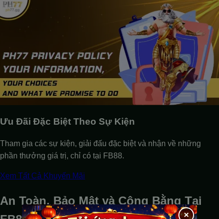
Ưu Đãi Đặc Biệt Theo Sự Kiện
Tham gia các sự kiện, giải đấu đặc biệt và nhận về những
phần thưởng giá trị, chỉ có tại FB88.
Xem Tất Cả Khuyến Mãi
An Toàn, Bảo Mật và Công Bằng Tại
×