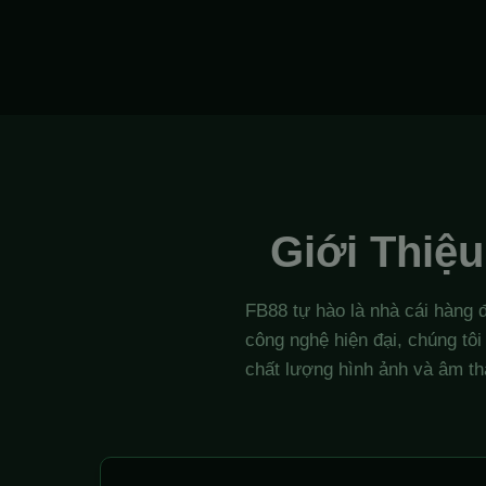
Giới Thiệ
FB88 tự hào là nhà cái hàng 
công nghệ hiện đại, chúng tôi
chất lượng hình ảnh và âm t