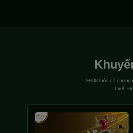
Khuyến
FB88 luôn có những 
thiết. Đ