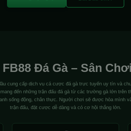
u FB88 Đá Gà – Sân Chơ
đầu cung cấp dịch vụ cá cược đá gà trực tuyến uy tín và chu
 mang đến những trận đấu đá gà từ các trường gà lớn trên thế 
hanh sống động, chân thực. Người chơi sẽ được hòa mình và
trận đấu, đặt cược dễ dàng và có cơ hội thắng lớn.