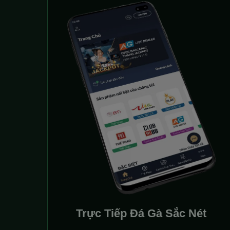
Trực Tiếp Đá Gà Sắc Nét