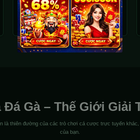
người chơi dễ dàng lựa chọn theo chiến
thuật của mình.
Đá Gà – Thế Giới Giải 
n là thiên đường của các trò chơi cá cược trực tuyến khác,
của bạn.