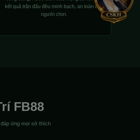
kết quả trận đấu đều minh bạch, an toàn cho
người chơi.
Trí FB88
 đáp ứng mọi sở thích