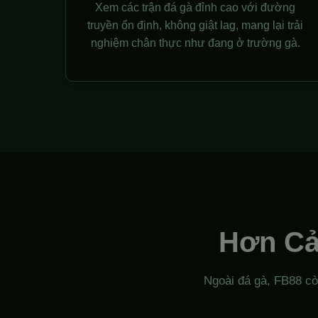
Xem các trận đá gà đỉnh cao với đường
truyền ổn định, không giật lag, mang lại trải
nghiệm chân thực như đang ở trường gà.
Hơn Cả 
Ngoài đá gà, FB88 cò