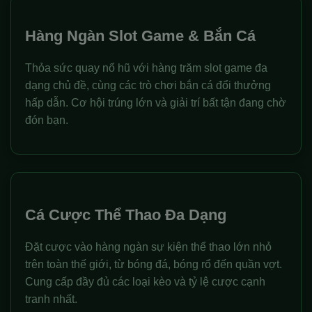
Hàng Ngàn Slot Game & Bắn Cá
Thỏa sức quay nổ hũ với hàng trăm slot game đa
dạng chủ đề, cùng các trò chơi bắn cá đổi thưởng
hấp dẫn. Cơ hội trúng lớn và giải trí bất tận đang chờ
đón bạn.
Cá Cược Thể Thao Đa Dạng
Đặt cược vào hàng ngàn sự kiện thể thao lớn nhỏ
trên toàn thế giới, từ bóng đá, bóng rổ đến quần vợt.
Cung cấp đầy đủ các loại kèo và tỷ lệ cược cạnh
tranh nhất.