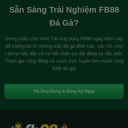
Sẵn Sàng Trải Nghiệm FB88
Đá Gà?
Đừng chần chừ nữa! Tải ứng dụng FB88 ngay hôm nay
để không bỏ lỡ những trận đá gà đỉnh cao, các trò chơi
casino hấp dẫn và cơ hội nhận ưu đãi đăng ký đặc biệt.
Tham gia cộng đồng cá cược trực tuyến lớn mạnh cùng
fb88 đá gà!
Tải Ứng Dụng & Đăng Ký Ngay