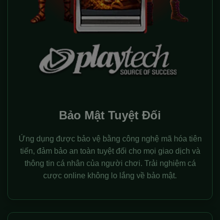
Bảo Mật Tuyệt Đối
Ứng dụng được bảo vệ bằng công nghệ mã hóa tiên
tiến, đảm bảo an toàn tuyệt đối cho mọi giao dịch và
thông tin cá nhân của người chơi. Trải nghiệm cá
cược online không lo lắng về bảo mật.