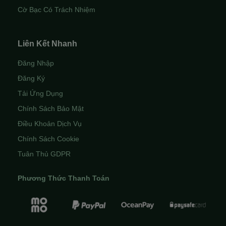
Cờ Bạc Có Trách Nhiệm
Liên Kết Nhanh
Đăng Nhập
Đăng Ký
Tải Ứng Dụng
Chính Sách Bảo Mật
Điều Khoản Dịch Vụ
Chính Sách Cookie
Tuân Thủ GDPR
Phương Thức Thanh Toán