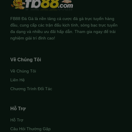
FB88 Đá Gà là nền tảng cá cược đá gà trực tuyến hàng
đầu, cung cấp các trận đấu kịch tính, sòng bạc trực tuyến
đa dạng và nhiều ưu đãi hấp dẫn. Tham gia ngay để trải
nghiệm giải trí đỉnh cao!
Về Chúng Tôi
Về Chúng Tôi
Liên Hệ
Chương Trình Đối Tác
Hỗ Trợ
Hỗ Trợ
Câu Hỏi Thường Gặp