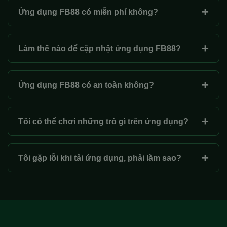
+
Ứng dụng FB88 có miễn phí không?
+
Làm thế nào để cập nhật ứng dụng FB88?
+
Ứng dụng FB88 có an toàn không?
+
Tôi có thể chơi những trò gì trên ứng dụng?
+
Tôi gặp lỗi khi tải ứng dụng, phải làm sao?