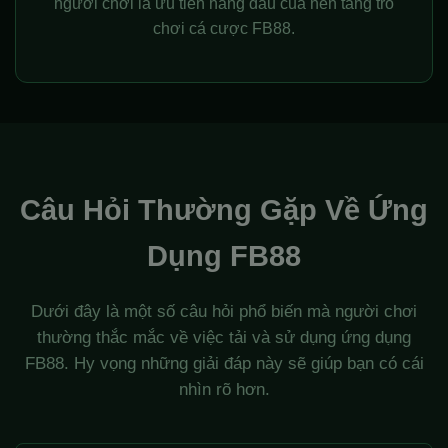
người chơi là ưu tiên hàng đầu của nền tảng trò
chơi cá cược FB88.
Câu Hỏi Thường Gặp Về Ứng
Dụng FB88
Dưới đây là một số câu hỏi phổ biến mà người chơi
thường thắc mắc về việc tải và sử dụng ứng dụng
FB88. Hy vọng những giải đáp này sẽ giúp bạn có cái
nhìn rõ hơn.