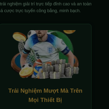
i nghiệm giải trí trực tiếp đỉnh cao và an toàn
cá cược trực tuyến công bằng, minh bạch.
Trải Nghiệm Mượt Mà Trên
Mọi Thiết Bị