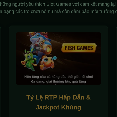
ng người yêu thích Slot Games với cam kết mang lại trả
 đa dạng các trò chơi nổ hũ mà còn đảm bảo môi trường 
Tỷ Lệ RTP Hấp Dẫn &
Jackpot Khủng