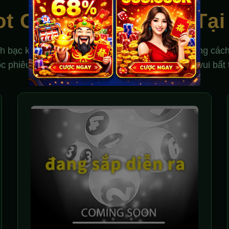
ot Games Phổ Biến Tạ
h bạc khổng lồ, phù hợp với mọi sở thích và phong các
c phiêu lưu phức tạp, bạn sẽ luôn tìm thấy niềm vui bất 