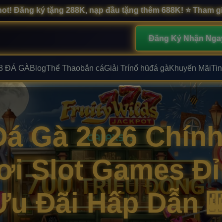
ặng 288K, nạp đầu tặng thêm 688K! ⭐ Tham gia ngay để nhậ
Đăng Ký Nhận Nga
8 ĐÁ GÀ
Blog
Thể Thao
bắn cá
Giải Trí
nổ hũ
đá gà
Khuyến Mãi
Ti
Đá Gà 2026 Chính
ơi Slot Games Đỉ
Ưu Đãi Hấp Dẫn 