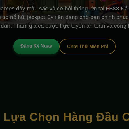
Games đầy màu sắc và cơ hội thắng lớn tại FB88 Đá 
 trò nổ hũ, jackpot lũy tiến đang chờ bạn chinh ph
 dẫn. Tham gia cá cược trực tuyến an toàn và công
Đăng Ký Ngay
Chơi Thử Miễn Phí
à Lựa Chọn Hàng Đầu 